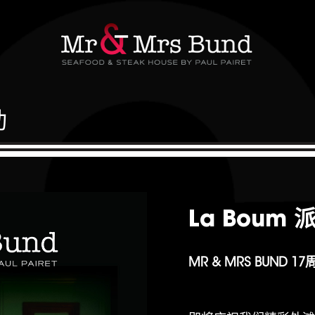
动
La Boum 
MR & MRS BUND 1