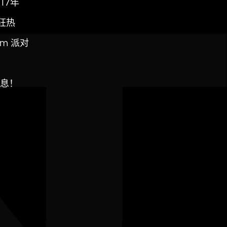
17年
狂热
um 派对
息！